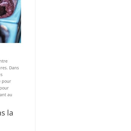
ntre
ures. Dans
us
e pour
 pour
tant au
s la