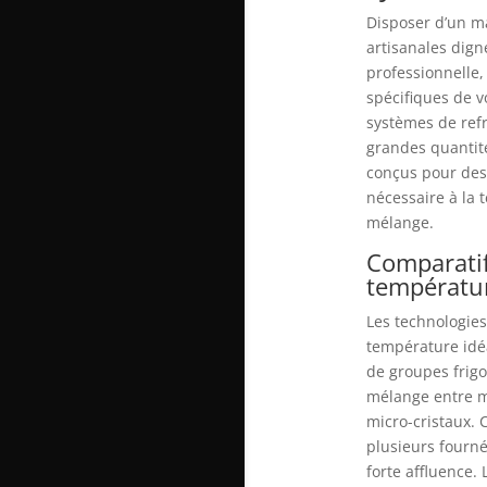
Disposer d’un ma
artisanales dign
professionnelle,
spécifiques de v
systèmes de refr
grandes quantit
conçus pour des 
nécessaire à la 
mélange.
Comparatif
températur
Les technologies
température idé
de groupes frig
mélange entre m
micro-cristaux. 
plusieurs fourné
forte affluence.