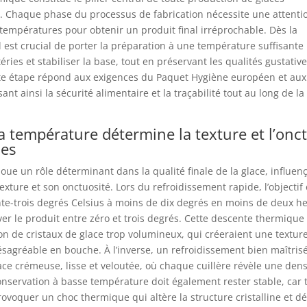
s. Chaque phase du processus de fabrication nécessite une attenti
 températures pour obtenir un produit final irréprochable. Dès la
il est crucial de porter la préparation à une température suffisante
éries et stabiliser la base, tout en préservant les qualités gustativ
tte étape répond aux exigences du Paquet Hygiène européen et au
nt ainsi la sécurité alimentaire et la traçabilité tout au long de l
a température détermine la texture et l’onc
ces
oue un rôle déterminant dans la qualité finale de la glace, influen
exture et son onctuosité. Lors du refroidissement rapide, l’objectif 
te-trois degrés Celsius à moins de dix degrés en moins de deux h
er le produit entre zéro et trois degrés. Cette descente thermique
ion de cristaux de glace trop volumineux, qui créeraient une textur
sagréable en bouche. À l’inverse, un refroidissement bien maîtris
ace crémeuse, lisse et veloutée, où chaque cuillère révèle une dens
servation à basse température doit également rester stable, car 
rovoquer un choc thermique qui altère la structure cristalline et d