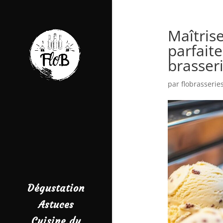
Maîtris
parfaite
brasser
par
flobrasserie
Dégustation
Astuces
Cuisine du