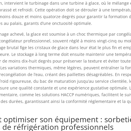
, intervient le turbinage dans une turbine à glace, où le mélange 
assé et refroidi. Cette opération doit se dérouler à une températ
moins douze et moins quatorze degrés pour garantir la formation 
les au palais, garants d’une onctuosité optimale.
inage achevé, la glace est soumise à un choc thermique par congél
ongélateur professionnel, souvent réglé à moins vingt-cinq ou moi
ge brutal fige les cristaux de glace dans leur état le plus fin et e
ieure. Le stockage à long terme doit ensuite maintenir une tempér
 de moins dix-huit degrés pour préserver la texture et éviter toute
n. Les variations thermiques, même légères, peuvent entraîner la fo
a recongélation de l’eau, créant des paillettes désagréables. En resp
froid rigoureuse, du bac de maturation jusqu’au service clientèle, l
sure une qualité constante et une expérience gustative optimale. L
limentaire, comme les solutions HACCP numériques, facilitent le sui
des durées, garantissant ainsi la conformité réglementaire et la q
t optimiser son équipement : sorbeti
 de réfrigération professionnels