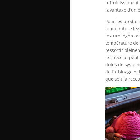
refroidissement
l’avantage d’un
Pour les product
température légè
texture légère e
température de 
ressortir pleine
le chocolat peut
dotés de systèm
de turbinage et 
que soit la rece