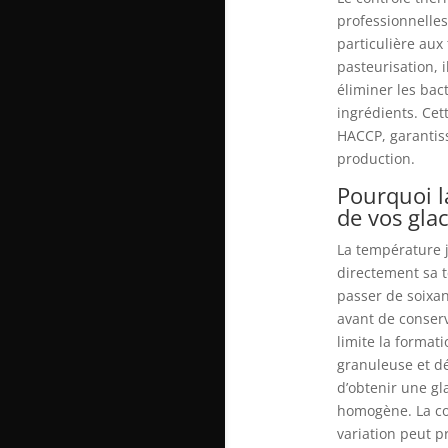
professionnelle
particulière aux
pasteurisation, 
éliminer les bact
ingrédients. Ce
HACCP, garantissa
production.
Pourquoi l
de vos gla
La température j
directement sa t
passer de soixan
avant de conserv
limite la format
granuleuse et dé
d’obtenir une gl
homogène. La con
variation peut p