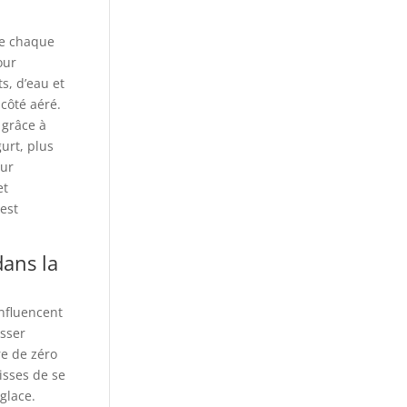
 de chaque
our
s, d’eau et
 côté aéré.
 grâce à
urt, plus
our
et
est
dans la
nfluencent
isser
re de zéro
isses de se
 glace.