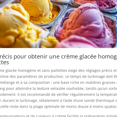
récis pour obtenir une crème glacée homog
ttes
e glacée homogène et sans paillettes exige des réglages précis e
entive des paramètres de production. Le temps de turbinage doit ê
 mélange et à sa composition : une base riche en matières grasses 
ng pour atteindre la texture veloutée souhaitée, tandis qu’un sorb
pidement. Il est recommandé de vérifier régulièrement la tempéra
n durant le turbinage, idéalement à l’aide d’une sonde thermique c
u’elle reste dans la plage optimale de moins douze à moins quator
pasteurisateurs et de cuiseurs à crème facilite la préparation initial