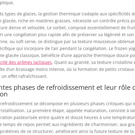
ptique.
nts types de glaces, la gestion thermique s’adapte aux spécificités
e glacée, riche en matières grasses, nécessite un contrôle précis p
ture dense et veloutée. Le sorbet, composé essentiellement de fruit
rt une congélation plus rapide afin de préserver sa légèreté et son
lienne, ou soft serve, se distingue par sa texture mousseuse obtenue
cifique qui incorpore de l’air pendant la congélation. Le frozen yog
ème glacée classique, bénéficie d’une approche thermique douce p
acité des arômes lactiques
. Quant au granité, sa texture cristalline 
te d’un brassage moins intense, où la formation de petits cristaux 
un effet rafraîchissant.
ntes phases de refroidissement et leur rôle 
ion
 refroidissement se décompose en plusieurs phases critiques qui i
ristallisation. La première étape, appelée maturation, consiste à la
aration pasteurisée entre quatre et douze heures à une températu
Ce temps de repos permet aux ingrédients de s’harmoniser, aux gra
 protéines de se structurer, améliorant ainsi la future texture de la