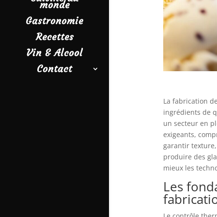
monde
Gastronomie
Recettes
Vin & Alcool
Contact
La fabrication d
ingrédients de q
un secteur en p
exigeants, comp
garantir texture,
produire des glac
mieux les techno
Les fond
fabricati
Le contrôle ther