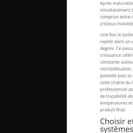
Après maturation
simultanément br
comprise entre 
cristaux invisib
Une fois le turb
rapide dans un c
degrés. Ce passa
croissance ultér
constante autour
recristallisatio
partielle puis l
cette chaîne du 
professionnel as
de traçabilité a
températures et 
produit final.
Choisir e
systèmes