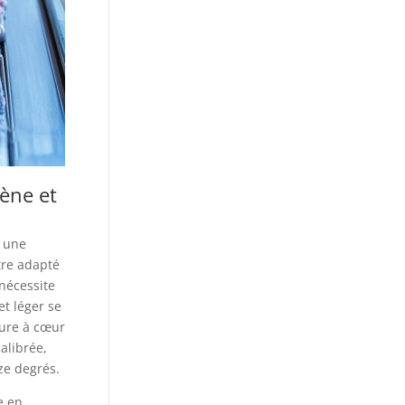
ène et
t une
tre adapté
nécessite
et léger se
ture à cœur
alibrée,
ze degrés.
e en