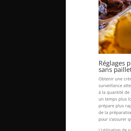
Réglages p
sans paille
Obtenir une crèm
surveillance att
à la quantité de
un temps plus lo
prépare plus ra
de la préparatio
pour s’assurer q
L’utilisation de 