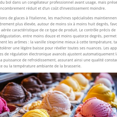
 du bol dans un congélateur professionnel avant usage, mais prés
 encombrement réduit et d’un coût d’investissement moindre.
ions de glaces à l’italienne, les machines spécialisées maintienne
rement plus élevée, autour de moins six à moins huit degrés, favo
t aérée caractéristique de ce type de produit. Le contrôle précis de 
dégustation, entre moins douze et moins quatorze degrés, permet 
ment les arômes : la vanille s’exprime mieux à cette température, t
 tolérer une légère baisse pour révéler toutes ses nuances. Les app
es de régulation électronique avancés ajustent automatiquement la
la puissance de refroidissement, assurant ainsi une qualité consta
tte ou la température ambiante de la brasserie.