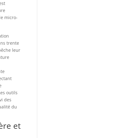
est
ure
de micro-
ation
ns trente
mpêche leur
ature
nte
ectant
e
es outils
vi des
ualité du
ère et