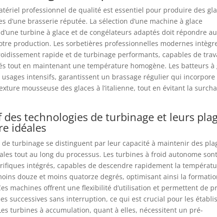
tériel professionnel de qualité est essentiel pour produire des gl
es d’une brasserie réputée. La sélection d’une machine à glace
 d’une turbine à glace et de congélateurs adaptés doit répondre a
otre production. Les sorbetières professionnelles modernes intègr
oidissement rapide et de turbinage performants, capables de trava
és tout en maintenant une température homogène. Les batteurs à 
usages intensifs, garantissent un brassage régulier qui incorpore l
texture mousseuse des glaces à l’italienne, tout en évitant la surch
 des technologies de turbinage et leurs pla
e idéales
 de turbinage se distinguent par leur capacité à maintenir des pla
ales tout au long du processus. Les turbines à froid autonome son
orifiques intégrés, capables de descendre rapidement la températ
oins douze et moins quatorze degrés, optimisant ainsi la formatio
Ces machines offrent une flexibilité d’utilisation et permettent de p
es successives sans interruption, ce qui est crucial pour les établ
 Les turbines à accumulation, quant à elles, nécessitent un pré-