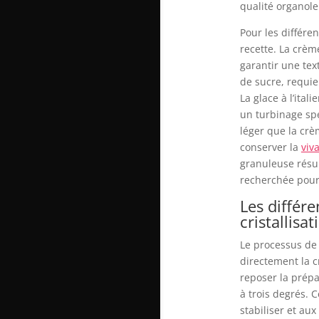
qualité organole
Pour les différe
recette. La crèm
garantir une tex
de sucre, requie
La glace à l’ita
un turbinage spé
léger que la cr
conserver la
viv
granuleuse résul
recherchée pour 
Les différe
cristallisat
Le processus de
directement la c
reposer la prép
à trois degrés. 
stabiliser et aux