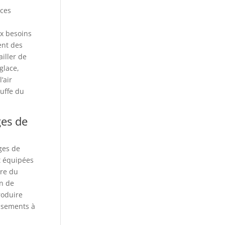
aces
ux besoins
ent des
iller de
glace,
’air
auffe du
ges de
ges de
t équipées
ure du
n de
roduire
issements à