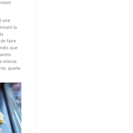
entent
nt une
risant la
la
de faire
andis que
areils
 vitesse
nte, quelle