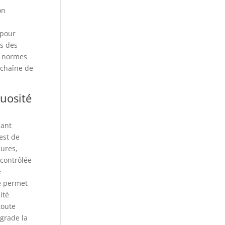
on
 pour
es des
x normes
a chaîne de
tuosité
çant
est de
eures,
 contrôlée
e
é permet
ité
toute
égrade la