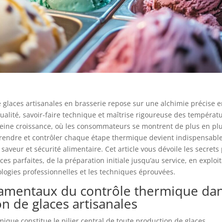
e glaces artisanales en brasserie repose sur une alchimie précise e
ualité, savoir-faire technique et maîtrise rigoureuse des températ
leine croissance, où les consommateurs se montrent de plus en pl
rendre et contrôler chaque étape thermique devient indispensabl
 saveur et sécurité alimentaire. Cet article vous dévoile les secrets
es parfaites, de la préparation initiale jusqu’au service, en exploi
logies professionnelles et les techniques éprouvées.
amentaux du contrôle thermique dan
on de glaces artisanales
mique constitue le pilier central de toute production de glaces