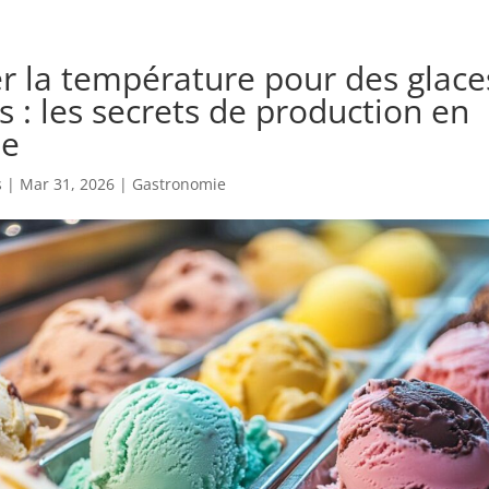
er la température pour des glace
s : les secrets de production en
ie
s
|
Mar 31, 2026
|
Gastronomie