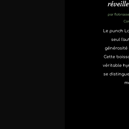
réveille
par
flobrasse
Co
Le punch Lor
seul l'au
générosité 
Cette boisso
véritable hy
se distingue
ma