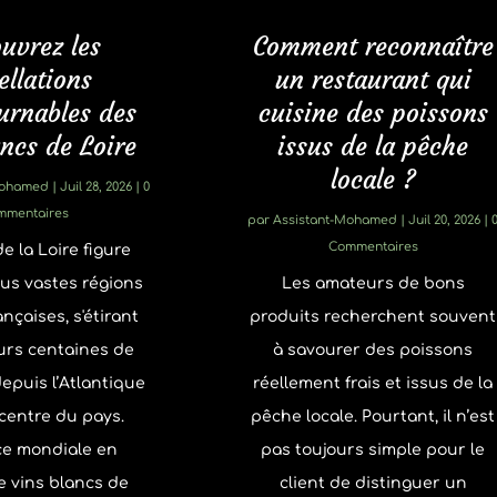
uvrez les
Comment reconnaître
ellations
un restaurant qui
urnables des
cuisine des poissons
ancs de Loire
issus de la pêche
locale ?
Mohamed
|
Juil 28, 2026
| 0
mmentaires
par
Assistant-Mohamed
|
Juil 20, 2026
| 
Commentaires
de la Loire figure
lus vastes régions
Les amateurs de bons
ançaises, s'étirant
produits recherchent souvent
urs centaines de
à savourer des poissons
epuis l’Atlantique
réellement frais et issus de la
centre du pays.
pêche locale. Pourtant, il n’est
ce mondiale en
pas toujours simple pour le
e vins blancs de
client de distinguer un