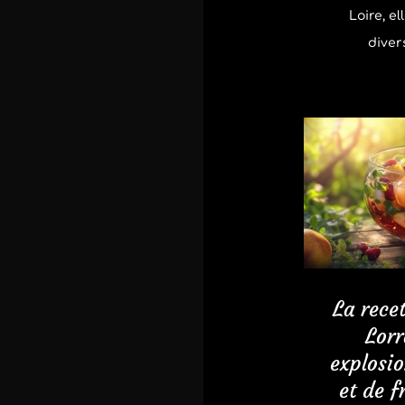
Loire, el
divers
La rece
Lorr
explosi
et de f