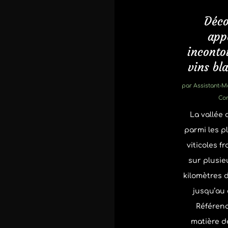
Déco
app
inconto
vins bl
par
Assistant-
Co
La vallée 
parmi les p
viticoles fr
sur plusie
kilomètres d
jusqu’au 
Référen
matière d