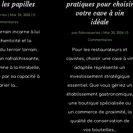
 les papilles
pratiques pour choisi
votre cave à vin
ries
|
Mar 24, 2026
| 0
idéale
mmentaires
rain incarne à lui
par
flobrasseries
|
Mar 20, 2026
| 0
Commentaires
thenticité et la
du terroir lorrain.
Pour les restaurateurs et
n rafraîchissante,
cavistes, choisir une cave à vi
mne à la mirabelle,
adaptée représente un
 par sa capacité à
investissement stratégique
rier la...
essentiel. Que vous gériez un
établissement gastronomique
une boutique spécialisée ou
un commerce de proximité, la
qualité de conservation de
vos bouteilles...