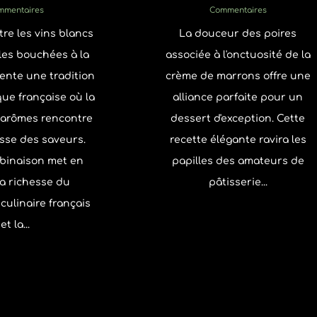
mmentaires
Commentaires
ntre les vins blancs
La douceur des poires
 les bouchées à la
associée à l'onctuosité de la
ente une tradition
crème de marrons offre une
ue française où la
alliance parfaite pour un
 arômes rencontre
dessert d'exception. Cette
esse des saveurs.
recette élégante ravira les
binaison met en
papilles des amateurs de
la richesse du
pâtisserie...
culinaire français
et la...