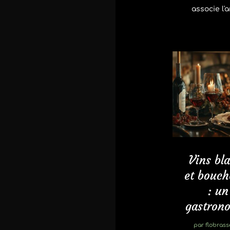
associe l'a
Vins bl
et bouch
: u
gastrono
par
flobrass