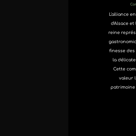
Co
L'alliance e
d'Alsace et
reine représ
gastronomiq
finesse des
la délicat
Cette com
valeur 
patrimoine 