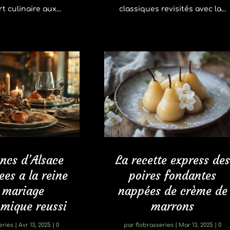
rt culinaire aux...
classiques revisités avec la...
ancs d’Alsace
La recette express des
ees a la reine
poires fondantes
n mariage
nappées de crème de
mique reussi
marrons
eries
|
Avr 13, 2025
| 0
par
flobrasseries
|
Mar 13, 2025
| 0