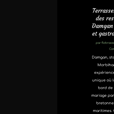
Terrasse
des re
Damgan :
et gastr
par
flobrass
Co
Damgan, sta
Morbiha
expérienc
unique où l
bord de 
mariage par
bretonne
maritimes. 