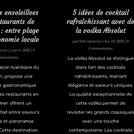
s ensoleillees
5 idées de cocktail
staurants de
rafraîchissant avec d
 entre plage
la vodka Absolut
onomie locale
par
flobrasseries
|
Avr 23, 2025
| 0
Commentaires
eries
|
Juin 4, 2025
| 0
mmentaires
La vodka Absolut se distingue
tion balnéaire du
dans l'art des cocktails
n, propose une
rafraîchissants, mariant
e gastronomique
élégance et saveurs uniques.
es restaurants en
La qualité exceptionnelle de
mer offrent un
cette vodka permet de
fait entre saveurs
revisiter les grands classique
s et panoramas
avec une touche
Cette destination
contemporaine. Les cocktails