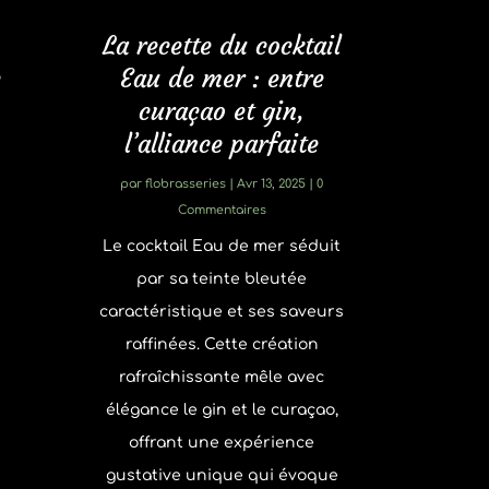
La recette du cocktail
e
Eau de mer : entre
curaçao et gin,
l’alliance parfaite
par
flobrasseries
|
Avr 13, 2025
| 0
Commentaires
Le cocktail Eau de mer séduit
par sa teinte bleutée
caractéristique et ses saveurs
raffinées. Cette création
rafraîchissante mêle avec
s
élégance le gin et le curaçao,
offrant une expérience
gustative unique qui évoque